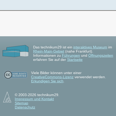
Das technikum29 ist ein
interaktives Museum
im
Rhein-Main-Gebiet
(nahe Frankfurt).
Informationen zu
Führungen
und
Öffnungszeiten
erfahren Sie auf der
Startseite
Viele Bilder können unter einer
CreativeCommons-Lizenz
verwendet werden.
Erkundigen Sie sich
.
© 2003-2026 technikum29.
Impressum und Kontakt
Sitemap
Datenschutz