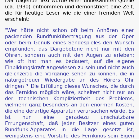
Der folgende Text wurde einer unbekannten Quelle
(ca. 1930) entnommen und demonstriert eine Zeit,
die für heutige Leser wie die einer fremden Welt
erscheint:
"Wer hätte nicht schon oft beim Anhören einer
packenden Rundfunkübertragung aus der Oper
oder beim Genuß eines Sendespieles den Wunsch
empfunden, das Dargebotene nicht nur mit den
Ohren, sondern auch mit den Augen zu erleben;
wie oft hat man es bedauert, auf die eigene
Einbildungskraft angewiesen zu sein und nicht auch
gleichzeitig die Vorgänge sehen zu können, die in
naturgetreuer Wiedergabe an des Hörers Ohr
dringen ? Die Erfüllung dieses Wunsches, die durch
das Fernkino möglich wäre, scheitert nicht nur an
der technischen Kompliziertheit des Problems,
vielmehr ganz besonders an den enormen Kosten,
die eine derartige Apparatur verursachen würde. Es
ist nun eine geradezu unschätzbare
Errungenschaft, daß jeder Besitzer eines guten
Rundfunk-Apparates in die Lage gesetzt ist,
wenigstens eine Vorstufe des Fernkinos sein Eigen