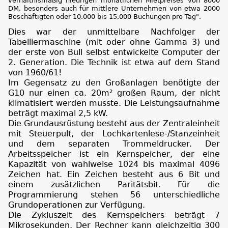
verhältnismäßig niedrigen monatlichen Mietpreises von 8000
DM, besonders auch für mittlere Unternehmen von etwa 2000
Beschäftigten oder 10.000 bis 15.000 Buchungen pro Tag".
Dies war der unmittelbare Nachfolger der
Tabelliermaschine (mit oder ohne Gamma 3) und
der erste von Bull selbst entwickelte Computer der
2. Generation. Die Technik ist etwa auf dem Stand
von 1960/61!
Im Gegensatz zu den Großanlagen benötigte der
G10 nur einen ca. 20m² großen Raum, der nicht
klimatisiert werden musste. Die Leistungsaufnahme
beträgt maximal 2,5 kW.
Die Grundausrüstung besteht aus der Zentraleinheit
mit Steuerpult, der Lochkartenlese-/Stanzeinheit
und dem separaten Trommeldrucker. Der
Arbeitsspeicher ist ein Kernspeicher, der eine
Kapazität von wahlweise 1024 bis maximal 4096
Zeichen hat. Ein Zeichen besteht aus 6 Bit und
einem zusätzlichen Paritätsbit. Für die
Programmierung stehen 56 unterschiedliche
Grundoperationen zur Verfügung.
Die Zykluszeit des Kernspeichers beträgt 7
Mikrosekunden. Der Rechner kann gleichzeitig 300