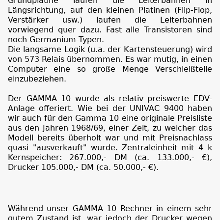
Grundplatine laufen die Leiterbahnen in
Längsrichtung, auf den kleinen Platinen (Flip-Flop,
Verstärker usw.) laufen die Leiterbahnen
vorwiegend quer dazu. Fast alle Transistoren sind
noch Germanium-Typen.
Die langsame Logik (u.a. der Kartensteuerung) wird
von 573 Relais übernommen. Es war mutig, in einen
Computer eine so große Menge Verschleißteile
einzubeziehen.
Der GAMMA 10 wurde als relativ preiswerte EDV-
Anlage offeriert. Wie bei der UNIVAC 9400 haben
wir auch für den Gamma 10 eine originale Preisliste
aus den Jahren 1968/69, einer Zeit, zu welcher das
Modell bereits überholt war und mit Preisnachlass
quasi "ausverkauft" wurde. Zentraleinheit mit 4 k
Kernspeicher: 267.000,- DM (ca. 133.000,- €),
Drucker 105.000,- DM (ca. 50.000,- €).
Während unser GAMMA 10 Rechner in einem sehr
gutem Zustand ist, war jedoch der Drucker wegen