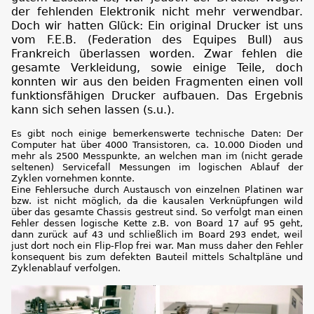
der fehlenden Elektronik nicht mehr verwendbar.
Doch wir hatten Glück: Ein original Drucker ist uns
vom F.E.B. (Federation des Equipes Bull) aus
Frankreich überlassen worden. Zwar fehlen die
gesamte Verkleidung, sowie einige Teile, doch
konnten wir aus den beiden Fragmenten einen voll
funktionsfähigen Drucker aufbauen. Das Ergebnis
kann sich sehen lassen (s.u.).
Es gibt noch einige bemerkenswerte technische Daten: Der
Computer hat über 4000 Transistoren, ca. 10.000 Dioden und
mehr als 2500 Messpunkte, an welchen man im (nicht gerade
seltenen) Servicefall Messungen im logischen Ablauf der
Zyklen vornehmen konnte.
Eine Fehlersuche durch Austausch von einzelnen Platinen war
bzw. ist nicht möglich, da die kausalen Verknüpfungen wild
über das gesamte Chassis gestreut sind. So verfolgt man einen
Fehler dessen logische Kette z.B. von Board 17 auf 95 geht,
dann zurück auf 43 und schließlich im Board 293 endet, weil
just dort noch ein Flip-Flop frei war. Man muss daher den Fehler
konsequent bis zum defekten Bauteil mittels Schaltpläne und
Zyklenablauf verfolgen.