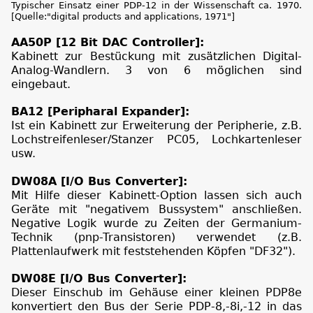
Typischer Einsatz einer PDP-12 in der Wissenschaft ca. 1970.
[Quelle:"digital products and applications, 1971"]
AA50P [12 Bit DAC Controller]:
Kabinett zur Bestückung mit zusätzlichen Digital-
Analog-Wandlern. 3 von 6 möglichen sind
eingebaut.
BA12 [Peripharal Expander]:
Ist ein Kabinett zur Erweiterung der Peripherie, z.B.
Lochstreifenleser/Stanzer PC05, Lochkartenleser
usw.
DW08A [I/O Bus Converter]:
Mit Hilfe dieser Kabinett-Option lassen sich auch
Geräte mit "negativem Bussystem" anschließen.
Negative Logik wurde zu Zeiten der Germanium-
Technik (pnp-Transistoren) verwendet (z.B.
Plattenlaufwerk mit feststehenden Köpfen "DF32").
DW08E [I/O Bus Converter]:
Dieser Einschub im Gehäuse einer kleinen PDP8e
konvertiert den Bus der Serie PDP-8,-8i,-12 in das