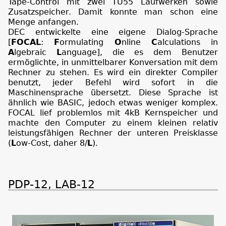
Tape-Control mit zwei TU55 Laufwerken sowie
Zusatzspeicher. Damit konnte man schon eine
Menge anfangen.
DEC entwickelte eine eigene Dialog-Sprache
[
FOCAL
:
F
ormulating
O
nline
C
alculations in
A
lgebraic
L
anguage], die es dem Benutzer
ermöglichte, in unmittelbarer Konversation mit dem
Rechner zu stehen. Es wird ein direkter Compiler
benutzt, jeder Befehl wird sofort in die
Maschinensprache übersetzt. Diese Sprache ist
ähnlich wie BASIC, jedoch etwas weniger komplex.
FOCAL lief problemlos mit 4kB Kernspeicher und
machte den Computer zu einem kleinen relativ
leistungsfähigen Rechner der unteren Preisklasse
(
L
ow-Cost, daher 8/
L
).
PDP-12, LAB-12