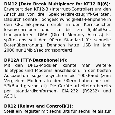
DM12 [Data Break Multiplexer for KF12-B](6):
Erweitert den KF12-B (Interrupt-Controller) um den
Anschluss von drei Speicherdirektzugriff-Geräten.
Dadurch konnte Hochgeschwindigkeits-Peripherie in
den CPU-Taktpausen direkt in den Kernspeicher
lesen/schreiben und so bis zu 6,5Mbit/sec
transportieren. DMA (Direct Memory Access) ist
spätestens seit den 90ern Standard für schnelle
Datenübertragung. Dennoch hatte USB im Jahr
2000 nur 1Mbit/sec transportiert!
DP12A [TTY-Dataphone](4):
Mit den DP12-Modulen konnte man weitere
Teletypes und Modems anschließen, in der besten
Ausbaustufe sogar asynchron bis 100kBaud (zum
Vergleich: Modems in den 90ern haben nur mit
57kBaud gearbeitet). Die Geräte arbeiteten bereits
per standardkonformem EIA-232 (RS232) und
ASCII.
DR12 [Relays and Control](1):
Stellt ein Register mit sechs Bits für sechs Relais zur