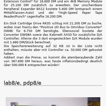
Extension Control" für 16.600 DM und ein 4kB Memory Module
für 25.100 DM zusätzlich zu erwerben. Der unscheinbare
Peripheral Expander BA12 kostete 5.400 DM (entsprach einem
Mittelklassen-Auto) und der "High-Speed Paper Tape
Reader/Punch" sagenhafte 16.200 DM.
Ein Disk Cartridge Drive RK05 schlug mit 21.200 DM zu buche,
wobei man hierzu den "Positive I/O Bus to Omnibus Converter"
DW8E für 6.750 DM benötigte. Ebensoviel kostete der
Converter DW08A sowie das Kabinett AA50 für zusätzliche D/A
Controller. Alleine die 3 dort eingesteckten D/A Module wurden
mit 1.680 DM/Stück berechnet.
Die Speichererweiterung auf 32 KB ist in der Liste nicht
enthalten, müsste aber mit Controller ca. 50.000 DM gekostet
haben.
Addiert man die Preise, so kommt die atemberaubende Zahl
von 387.690 DM heraus, was heute inflationsbedingt deutlich
über 500.000 € entsprechen würde!!
lab8/e, pdp8/e