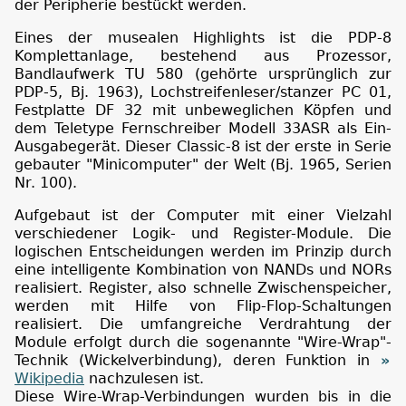
der Peripherie bestückt werden.
Eines der musealen Highlights ist die PDP-8
Komplettanlage, bestehend aus Prozessor,
Bandlaufwerk TU 580 (gehörte ursprünglich zur
PDP-5, Bj. 1963), Lochstreifenleser/stanzer PC 01,
Festplatte DF 32 mit unbeweglichen Köpfen und
dem Teletype Fernschreiber Modell 33ASR als Ein-
Ausgabegerät. Dieser Classic-8 ist der erste in Serie
gebauter "Minicomputer" der Welt (Bj. 1965, Serien
Nr. 100).
Aufgebaut ist der Computer mit einer Vielzahl
verschiedener Logik- und Register-Module. Die
logischen Entscheidungen werden im Prinzip durch
eine intelligente Kombination von NANDs und NORs
realisiert. Register, also schnelle Zwischenspeicher,
werden mit Hilfe von Flip-Flop-Schaltungen
realisiert. Die umfangreiche Verdrahtung der
Module erfolgt durch die sogenannte "Wire-Wrap"-
Technik (Wickelverbindung), deren Funktion in
Wikipedia
nachzulesen ist.
Diese Wire-Wrap-Verbindungen wurden bis in die