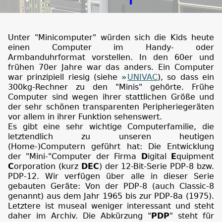
Unter "Minicomputer" würden sich die Kids heute
einen Computer im Handy- oder
Armbanduhrformat vorstellen. In den 60er und
frühen 70er Jahre war das anders. Ein Computer
war prinzipiell riesig (siehe
UNIVAC
), so dass ein
300kg-Rechner zu den "Minis" gehörte. Frühe
Computer sind wegen ihrer stattlichen Größe und
der sehr schönen transparenten Peripheriegeräten
vor allem in ihrer Funktion sehenswert.
Es gibt eine sehr wichtige Computerfamilie, die
letztendlich zu unseren heutigen
(Home-)Computern geführt hat: Die Entwicklung
der "Mini-"Computer der Firma
D
igital
E
quipment
C
orporation (kurz
DEC
) der 12-Bit-Serie PDP-8 bzw.
PDP-12. Wir verfügen über alle in dieser Serie
gebauten Geräte: Von der PDP-8 (auch Classic-8
genannt) aus dem Jahr 1965 bis zur PDP-8a (1975).
Letztere ist museal weniger interessant und steht
daher im Archiv. Die Abkürzung "
PDP
" steht für