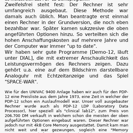
Zweifelsfrei steht fest: Der Rechner ist sehr
umfangreich ausgebaut. Diese Methode war
damals auch üblich. Man beantragte erst einmal
einen Rechner in der Grundversion, die noch eben
bezahlbar war. Später kamen sukzzesive die oben
angeführten Optionen hinzu. So verteilten sich die
hohen Anschaffungskosten auf mehrere Jahre und
der Computer war immer "up to date".
Wir haben sehr gute Programme [Demo-12, läuft
unter DIAL], die mit extremer Anschaulichkeit das
Leistungsvermögen des Rechners zeigen. Dazu
gehört u.a. eine auf dem Bildschirm darstellbare
Analoguhr mit Echtzeitanzeige und das Spiel
"SPACE-WAR".
Wie für den UNIVAC 9400 Anlage haben wir auch für den PDP-
12 eine Preisliste aus dem Jahre 1973, eine Zeit in welcher der
PDP-12 schon ein Auslaufmodell war. Unser voll ausgebauter
Rechner wurde auch als PDP-12 LDP (Laboratory Data
Processor), hier speziell als "clinical lab12", zum Preis von
206.700 DM verkauft in welchem schon die meisten der oben
aufgeführten Optionen eingebaut waren. Dieser Rechner war
jedoch nur mit 4kB Core Memory ausgestattet. Damit kam man
nicht weit und war gezwungen, sogleich eine "Memory