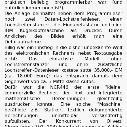
praktisch beliebig programmierbar war (und
natürlich immer noch ist!).
Die Anlage beinhaltet neben dem Programmleser
noch zwei Daten-Lochstreifenleser, einen
Lochstreifenstanzer, die Eingabetastatur und eine
IBM Kugelkopfmaschine als Drucker. Durch
Anklicken des Bildes erhält man eine
Detailaufnahme.
Billig war ein Einstieg in die bisher unbekannte Welt
des elektronischen Rechnens nebst Textausgabe
nicht: Das einfachste Modell ohne
Lochstreifenstanzer und ohne zusätzliche
Lochstreifen-Datenleser kostete satte 35.000,- DM
(ca. 18.000 Euro); das entsprach damals dem
Gegenwert von ca. 3 Mittelklasse Autos.
Dafür war die NCR446 der erste "kleine"
kommerzielle Rechner, der Text und integrierte
mathematische Berechnungen gleichzeitig
ausdrucken konnte. Eine solche "Maschine"
befähigte z.B. Statiker, textlich dokumentierte
Berechnungen unmittelbar versandfertig
aufzulisten. Der Konkurrent von Olivetti
(Programma 101, 203) konnte dagegen nur Zahlen