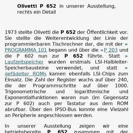
Olivetti P 652
in unserer Ausstellung,
rechts ein Detail
1973 stellte Olivetti die
P 652
der Öffentlichkeit vor.
Sie stellte die Weiterentwicklung der Linie der
programmierbaren Tischrechner dar, die mit der
PROGRAMMA 101
begann und über die
P 203
und
die P 602 nun zur
P 652
führte. Statt
Laufzeitspeicher
wurden erstmals LSI-Halbleiter-
Speicherbausteine verwendet, und statt
gefädelter ROMs
kamen ebenfalls LSI-Chips zum
Einsatz. Die Zahl der Register wuchs auf über 240,
die der Programmschritte auf über 1000.
Trigonometrische und logarithmische und
Exponentialfunktionen waren nun (im Gegensatz
zur P 602) auch per Tastatur aus dem ROM
abrufbar. Über den IPSO-Bus konnte eine Vielzahl
an Peripherie angeschlossen werden.
In unserer Ausstellung zeigen wir eine
betriebsbereite
P 652
zusammen mit der