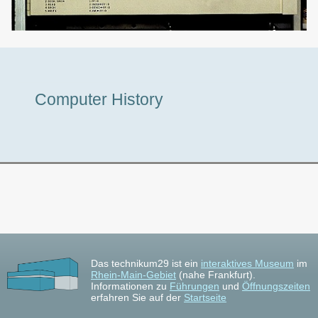
Museumstour
Computer History
Das technikum29 ist ein
interaktives Museum
im
Rhein-Main-Gebiet
(nahe Frankfurt).
Informationen zu
Führungen
und
Öffnungszeiten
erfahren Sie auf der
Startseite