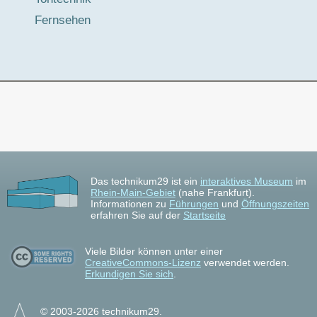
Fernsehen
Das technikum29 ist ein
interaktives Museum
im
Rhein-Main-Gebiet
(nahe Frankfurt).
Informationen zu
Führungen
und
Öffnungszeiten
erfahren Sie auf der
Startseite
Viele Bilder können unter einer
CreativeCommons-Lizenz
verwendet werden.
Erkundigen Sie sich
.
© 2003-2026 technikum29.